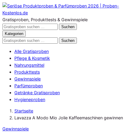
Zum
Inhalt
springen
Gratisproben, Produkttests & Gewinnspiele
Gratisproben
Suchen
durchsuchen
Kategorien
Gratisproben
Suchen
durchsuchen
Alle Gratisproben
Pflege & Kosmetik
Nahrungsmittel
Produkttests
Gewinnspiele
Parfümproben
Getränke Gratisproben
Hygieneproben
Startseite
Lavazza A Modo Mio Jolie Kaffeemaschinen gewinnen
Gewinnspiele