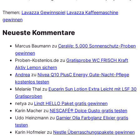
Themen:
Lavazza Gewinnspiel
Lavazza Kaffeemaschine
gewinnen
Neueste Kommentare
Marcus Baumann
zu
CeraVe: 5.000 Sonnenschutz-Proben
gewinnen
Proben-Kostenlos.de
zu
Gratisprobe WC FRISCH Kraft
Aktiv Lemon sichern
Andrea
zu
Nivea Q10 PlusC Energy Gute-Nacht-Pflege
kostenlos testen
Melanie Thal
zu
Eucerin Sun Lotion Extra Leicht mit LSF 30
Gratisproben
netya
zu
Lindt HELLO Paket gratis gewinnen
Karin Macher
zu
NESCAFÉ® Dolce Gusto gratis testen
Udo Heinzmann
zu
Garnier Olia Farbglanz Elixier gratis
testen
Karin Hofmeier
zu
Nestle Überraschungspakete gewinnen