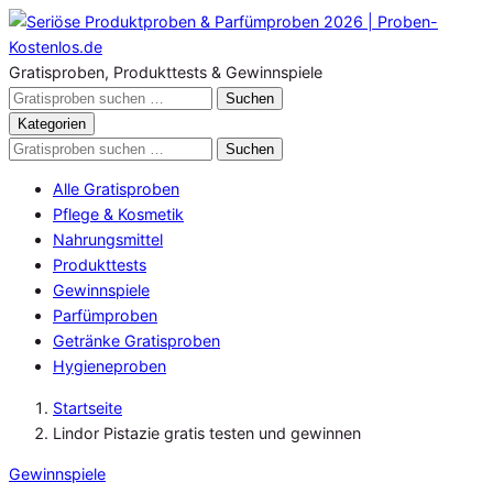
Zum
Inhalt
springen
Gratisproben, Produkttests & Gewinnspiele
Gratisproben
Suchen
durchsuchen
Kategorien
Gratisproben
Suchen
durchsuchen
Alle Gratisproben
Pflege & Kosmetik
Nahrungsmittel
Produkttests
Gewinnspiele
Parfümproben
Getränke Gratisproben
Hygieneproben
Startseite
Lindor Pistazie gratis testen und gewinnen
Gewinnspiele