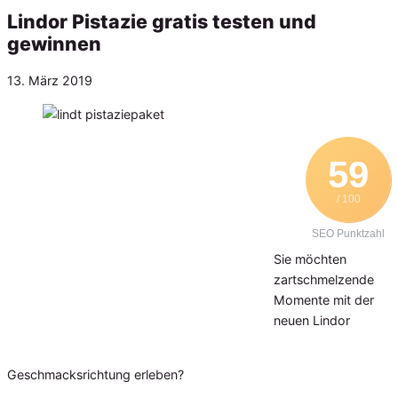
Lindor Pistazie gratis testen und
gewinnen
Veröffentlicht
13. März 2019
am
59
/ 100
SEO Punktzahl
Sie möchten
zartschmelzende
Momente mit der
neuen Lindor
Geschmacksrichtung erleben?