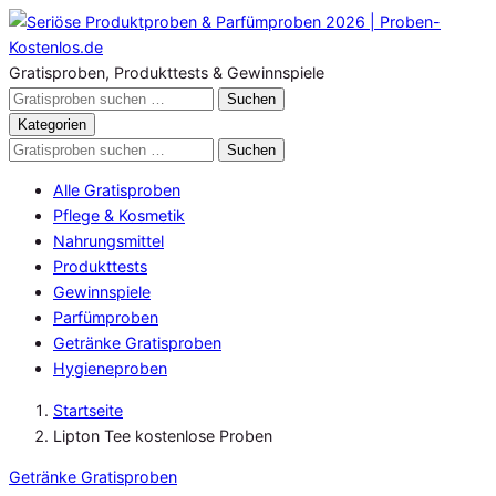
Zum
Inhalt
springen
Gratisproben, Produkttests & Gewinnspiele
Gratisproben
Suchen
durchsuchen
Kategorien
Gratisproben
Suchen
durchsuchen
Alle Gratisproben
Pflege & Kosmetik
Nahrungsmittel
Produkttests
Gewinnspiele
Parfümproben
Getränke Gratisproben
Hygieneproben
Startseite
Lipton Tee kostenlose Proben
Getränke Gratisproben