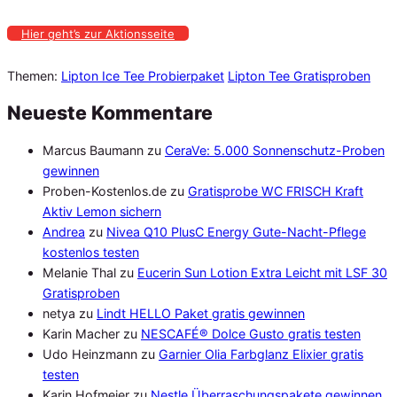
Hier geht’s zur Aktionsseite
Themen:
Lipton Ice Tee Probierpaket
Lipton Tee Gratisproben
Neueste Kommentare
Marcus Baumann
zu
CeraVe: 5.000 Sonnenschutz-Proben
gewinnen
Proben-Kostenlos.de
zu
Gratisprobe WC FRISCH Kraft
Aktiv Lemon sichern
Andrea
zu
Nivea Q10 PlusC Energy Gute-Nacht-Pflege
kostenlos testen
Melanie Thal
zu
Eucerin Sun Lotion Extra Leicht mit LSF 30
Gratisproben
netya
zu
Lindt HELLO Paket gratis gewinnen
Karin Macher
zu
NESCAFÉ® Dolce Gusto gratis testen
Udo Heinzmann
zu
Garnier Olia Farbglanz Elixier gratis
testen
Karin Hofmeier
zu
Nestle Überraschungspakete gewinnen