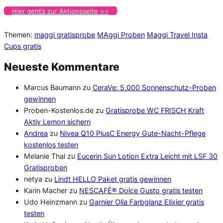
Hier geht’s zur Aktionsseite >>
Themen:
maggi gratisprobe
MAggi Proben
Maggi Travel Insta
Cups gratis
Neueste Kommentare
Marcus Baumann
zu
CeraVe: 5.000 Sonnenschutz-Proben
gewinnen
Proben-Kostenlos.de
zu
Gratisprobe WC FRISCH Kraft
Aktiv Lemon sichern
Andrea
zu
Nivea Q10 PlusC Energy Gute-Nacht-Pflege
kostenlos testen
Melanie Thal
zu
Eucerin Sun Lotion Extra Leicht mit LSF 30
Gratisproben
netya
zu
Lindt HELLO Paket gratis gewinnen
Karin Macher
zu
NESCAFÉ® Dolce Gusto gratis testen
Udo Heinzmann
zu
Garnier Olia Farbglanz Elixier gratis
testen