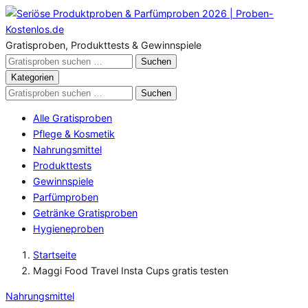
Zum
Inhalt
springen
Gratisproben, Produkttests & Gewinnspiele
Gratisproben
Suchen
durchsuchen
Kategorien
Gratisproben
Suchen
durchsuchen
Alle Gratisproben
Pflege & Kosmetik
Nahrungsmittel
Produkttests
Gewinnspiele
Parfümproben
Getränke Gratisproben
Hygieneproben
Startseite
Maggi Food Travel Insta Cups gratis testen
Nahrungsmittel