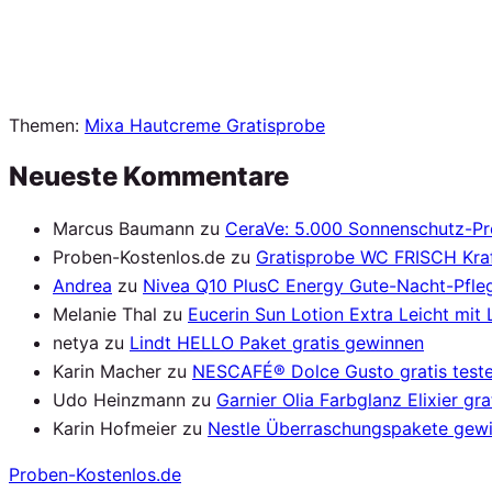
Themen:
Mixa Hautcreme Gratisprobe
Neueste Kommentare
Marcus Baumann
zu
CeraVe: 5.000 Sonnenschutz-P
Proben-Kostenlos.de
zu
Gratisprobe WC FRISCH Kraf
Andrea
zu
Nivea Q10 PlusC Energy Gute-Nacht-Pfleg
Melanie Thal
zu
Eucerin Sun Lotion Extra Leicht mit
netya
zu
Lindt HELLO Paket gratis gewinnen
Karin Macher
zu
NESCAFÉ® Dolce Gusto gratis test
Udo Heinzmann
zu
Garnier Olia Farbglanz Elixier gra
Karin Hofmeier
zu
Nestle Überraschungspakete gew
Proben
-Kostenlos.de