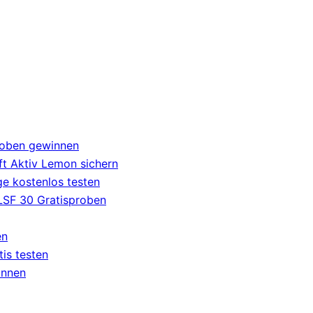
roben gewinnen
t Aktiv Lemon sichern
e kostenlos testen
 LSF 30 Gratisproben
en
tis testen
innen