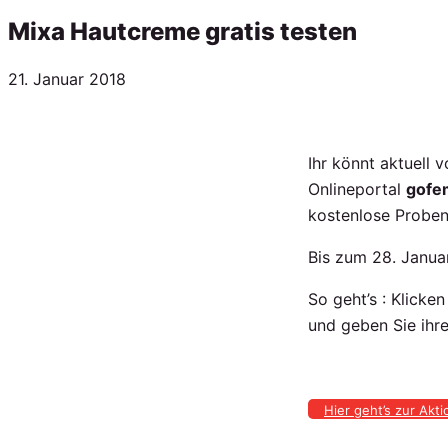
Mixa Hautcreme gratis testen
Veröffentlicht
21. Januar 2018
am
Ihr könnt aktuell
Onlineportal
gofe
kostenlose Probe
Bis zum 28. Janua
So geht’s : Klicke
und geben Sie ihre
Hier geht’s zur Akti