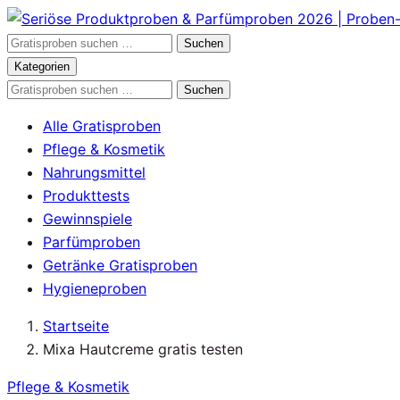
Zum
Inhalt
Gratisproben
Suchen
springen
durchsuchen
Kategorien
Gratisproben
Suchen
durchsuchen
Alle Gratisproben
Pflege & Kosmetik
Nahrungsmittel
Produkttests
Gewinnspiele
Parfümproben
Getränke Gratisproben
Hygieneproben
Startseite
Mixa Hautcreme gratis testen
Pflege & Kosmetik