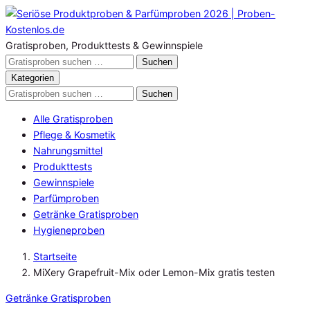
Zum
Inhalt
springen
Gratisproben, Produkttests & Gewinnspiele
Gratisproben
Suchen
durchsuchen
Kategorien
Gratisproben
Suchen
durchsuchen
Alle Gratisproben
Pflege & Kosmetik
Nahrungsmittel
Produkttests
Gewinnspiele
Parfümproben
Getränke Gratisproben
Hygieneproben
Startseite
MiXery Grapefruit-Mix oder Lemon-Mix gratis testen
Getränke Gratisproben