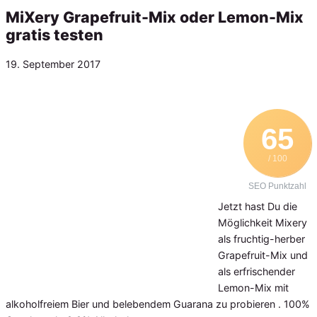
MiXery Grapefruit-Mix oder Lemon-Mix
gratis testen
Veröffentlicht
19. September 2017
am
65
/ 100
SEO Punktzahl
Jetzt hast Du die
Möglichkeit Mixery
als fruchtig-herber
Grapefruit-Mix und
als erfrischender
Lemon-Mix mit
alkoholfreiem Bier und belebendem Guarana zu probieren . 100%