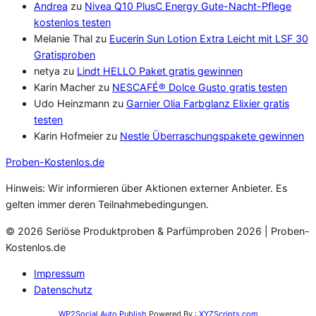
Andrea
zu
Nivea Q10 PlusC Energy Gute-Nacht-Pflege
kostenlos testen
Melanie Thal
zu
Eucerin Sun Lotion Extra Leicht mit LSF 30
Gratisproben
netya
zu
Lindt HELLO Paket gratis gewinnen
Karin Macher
zu
NESCAFÉ® Dolce Gusto gratis testen
Udo Heinzmann
zu
Garnier Olia Farbglanz Elixier gratis
testen
Karin Hofmeier
zu
Nestle Überraschungspakete gewinnen
Proben
-Kostenlos.de
Hinweis: Wir informieren über Aktionen externer Anbieter. Es
gelten immer deren Teilnahmebedingungen.
© 2026 Seriöse Produktproben & Parfümproben 2026 | Proben-
Kostenlos.de
Impressum
Datenschutz
WP2Social Auto Publish
Powered By :
XYZScripts.com