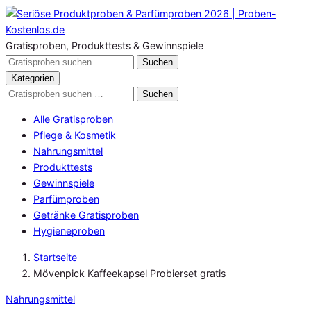
Zum
Inhalt
springen
Gratisproben, Produkttests & Gewinnspiele
Gratisproben
Suchen
durchsuchen
Kategorien
Gratisproben
Suchen
durchsuchen
Alle Gratisproben
Pflege & Kosmetik
Nahrungsmittel
Produkttests
Gewinnspiele
Parfümproben
Getränke Gratisproben
Hygieneproben
Startseite
Mövenpick Kaffeekapsel Probierset gratis
Nahrungsmittel