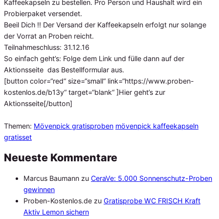
Kaffeekapseln zu bestellen. Pro Person und Haushalt wird ein
Probierpaket versendet.
Beeil Dich !! Der Versand der Kaffeekapseln erfolgt nur solange
der Vorrat an Proben reicht.
Teilnahmeschluss: 31.12.16
So einfach geht’s: Folge dem Link und fülle dann auf der
Aktionsseite das Bestellformular aus.
[button color=“red“ size=“small“ link=“https://www.proben-
kostenlos.de/b13y“ target=“blank“ ]Hier geht’s zur
Aktionsseite[/button]
Themen:
Mövenpick gratisproben
mövenpick kaffeekapseln
gratisset
Neueste Kommentare
Marcus Baumann
zu
CeraVe: 5.000 Sonnenschutz-Proben
gewinnen
Proben-Kostenlos.de
zu
Gratisprobe WC FRISCH Kraft
Aktiv Lemon sichern