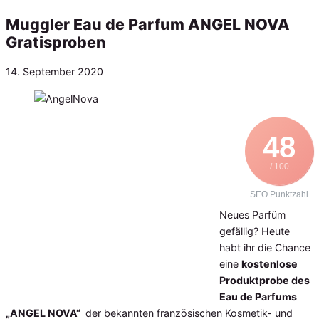
Muggler Eau de Parfum ANGEL NOVA
Gratisproben
Veröffentlicht
14. September 2020
am
48
/ 100
SEO Punktzahl
Neues Parfüm
gefällig? Heute
habt ihr die Chance
eine
kostenlose
Produktprobe des
Eau de Parfums
„ANGEL NOVA“
der bekannten französischen Kosmetik- und