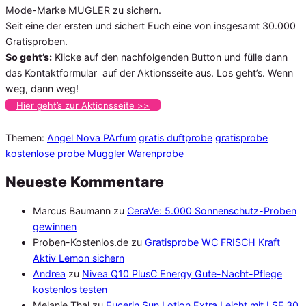
Mode-Marke MUGLER zu sichern.
Seit eine der ersten und sichert Euch eine von insgesamt 30.000
Gratisproben.
So geht’s:
Klicke auf den nachfolgenden Button und fülle dann
das Kontaktformular auf der Aktionsseite aus. Los geht’s. Wenn
weg, dann weg!
Hier geht’s zur Aktionsseite >>
Themen:
Angel Nova PArfum
gratis duftprobe
gratisprobe
kostenlose probe
Muggler Warenprobe
Neueste Kommentare
Marcus Baumann
zu
CeraVe: 5.000 Sonnenschutz-Proben
gewinnen
Proben-Kostenlos.de
zu
Gratisprobe WC FRISCH Kraft
Aktiv Lemon sichern
Andrea
zu
Nivea Q10 PlusC Energy Gute-Nacht-Pflege
kostenlos testen
Melanie Thal
zu
Eucerin Sun Lotion Extra Leicht mit LSF 30