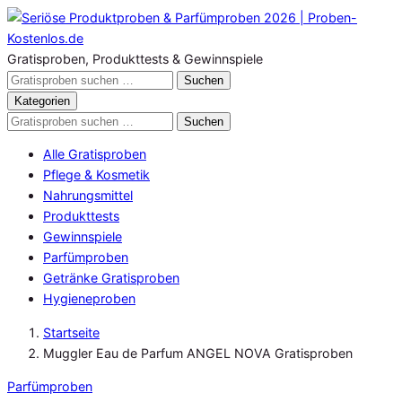
Zum
Inhalt
springen
Gratisproben, Produkttests & Gewinnspiele
Gratisproben
Suchen
durchsuchen
Kategorien
Gratisproben
Suchen
durchsuchen
Alle Gratisproben
Pflege & Kosmetik
Nahrungsmittel
Produkttests
Gewinnspiele
Parfümproben
Getränke Gratisproben
Hygieneproben
Startseite
Muggler Eau de Parfum ANGEL NOVA Gratisproben
Parfümproben