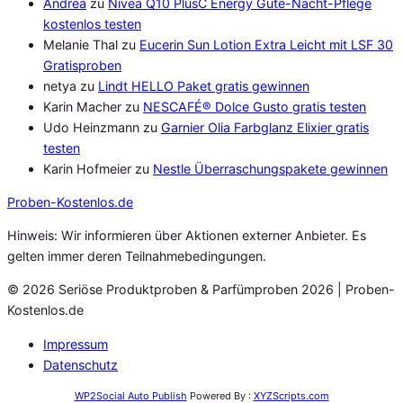
Andrea
zu
Nivea Q10 PlusC Energy Gute-Nacht-Pflege
kostenlos testen
Melanie Thal
zu
Eucerin Sun Lotion Extra Leicht mit LSF 30
Gratisproben
netya
zu
Lindt HELLO Paket gratis gewinnen
Karin Macher
zu
NESCAFÉ® Dolce Gusto gratis testen
Udo Heinzmann
zu
Garnier Olia Farbglanz Elixier gratis
testen
Karin Hofmeier
zu
Nestle Überraschungspakete gewinnen
Proben
-Kostenlos.de
Hinweis: Wir informieren über Aktionen externer Anbieter. Es
gelten immer deren Teilnahmebedingungen.
© 2026 Seriöse Produktproben & Parfümproben 2026 | Proben-
Kostenlos.de
Impressum
Datenschutz
WP2Social Auto Publish
Powered By :
XYZScripts.com