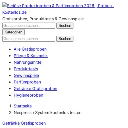
Zum
Inhalt
springen
Gratisproben, Produkttests & Gewinnspiele
Gratisproben
Suchen
durchsuchen
Kategorien
Gratisproben
Suchen
durchsuchen
Alle Gratisproben
Pflege & Kosmetik
Nahrungsmittel
Produkttests
Gewinnspiele
Parfümproben
Getränke Gratisproben
Hygieneproben
Startseite
Nespresso System kostenlos testen
Getränke Gratisproben