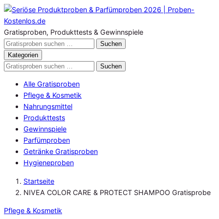
Zum
Inhalt
springen
Gratisproben, Produkttests & Gewinnspiele
Gratisproben
Suchen
durchsuchen
Kategorien
Gratisproben
Suchen
durchsuchen
Alle Gratisproben
Pflege & Kosmetik
Nahrungsmittel
Produkttests
Gewinnspiele
Parfümproben
Getränke Gratisproben
Hygieneproben
Startseite
NIVEA COLOR CARE & PROTECT SHAMPOO Gratisprobe
Pflege & Kosmetik