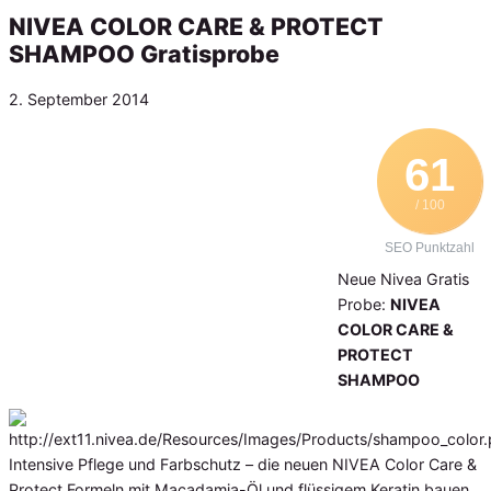
NIVEA COLOR CARE & PROTECT
SHAMPOO Gratisprobe
Veröffentlicht
2. September 2014
am
61
/ 100
SEO Punktzahl
Neue Nivea Gratis
Probe:
NIVEA
COLOR CARE &
PROTECT
SHAMPOO
Intensive Pflege und Farbschutz – die neuen NIVEA Color Care &
Protect Formeln mit Macadamia-Öl und flüssigem Keratin bauen