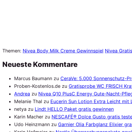
Themen:
Nivea Body Milk Creme Gewinnspiel
Nivea Grati
Neueste Kommentare
Marcus Baumann
zu
CeraVe: 5.000 Sonnenschutz-P
Proben-Kostenlos.de
zu
Gratisprobe WC FRISCH Kraf
Andrea
zu
Nivea Q10 PlusC Energy Gute-Nacht-Pfleg
Melanie Thal
zu
Eucerin Sun Lotion Extra Leicht mit
netya
zu
Lindt HELLO Paket gratis gewinnen
Karin Macher
zu
NESCAFÉ® Dolce Gusto gratis test
Udo Heinzmann
zu
Garnier Olia Farbglanz Elixier gra
Karin Hofmeier
zu
Nestle Überraschungspakete gew