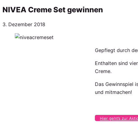
NIVEA Creme Set gewinnen
Veröffentlicht
3. Dezember 2018
am
Gepflegt durch de
Enthalten sind vi
Creme.
Das Gewinnspiel is
und mitmachen!
Hier geht’s zur Akti