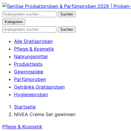
Zum
Inhalt
Gratisproben
Suchen
springen
durchsuchen
Kategorien
Gratisproben
Suchen
durchsuchen
Alle Gratisproben
Pflege & Kosmetik
Nahrungsmittel
Produkttests
Gewinnspiele
Parfümproben
Getränke Gratisproben
Hygieneproben
Startseite
NIVEA Creme Set gewinnen
Pflege & Kosmetik