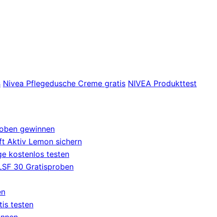
s
Nivea Pflegedusche Creme gratis
NIVEA Produkttest
roben gewinnen
t Aktiv Lemon sichern
e kostenlos testen
 LSF 30 Gratisproben
en
tis testen
innen