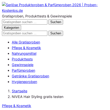
Zum
Inhalt
springen
Gratisproben, Produkttests & Gewinnspiele
Gratisproben
Suchen
durchsuchen
Kategorien
Gratisproben
Suchen
durchsuchen
Alle Gratisproben
Pflege & Kosmetik
Nahrungsmittel
Produkttests
Gewinnspiele
Parfümproben
Getränke Gratisproben
Hygieneproben
Startseite
NIVEA Hair Styling gratis testen
Pflege & Kosmetik