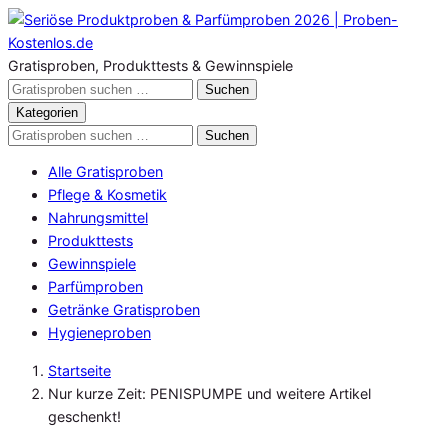
Zum
Inhalt
springen
Gratisproben, Produkttests & Gewinnspiele
Gratisproben
Suchen
durchsuchen
Kategorien
Gratisproben
Suchen
durchsuchen
Alle Gratisproben
Pflege & Kosmetik
Nahrungsmittel
Produkttests
Gewinnspiele
Parfümproben
Getränke Gratisproben
Hygieneproben
Startseite
Nur kurze Zeit: PENISPUMPE und weitere Artikel
geschenkt!