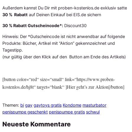
Außerdem kannst Du Dir mit proben-kostenlos.de exklusiv satte
30 % Rabatt
auf Deinen Einkauf bei EIS.de sichern
30 % Rabatt Gutscheincode*:
Discount30
Hinweis: Der *Gutscheincode ist nicht anwendbar auf folgende
Produkte: Bücher, Artikel mit “Aktion” gekennzeichnet und
Tagestipp.
(nur gültig über den Klick auf den Button am Ende des Artikels)
[button color=“red“ size=“small“ link=“https://www.proben-
kostenlos.de/hj8t“ target=“blank“ ]Hier geht’s zur Aktion[/button]
Themen:
bi
gay
gaytoys gratis
Kondome
masturbator
penispumpe geschenkt
penispumpe gratis
schwul
Neueste Kommentare