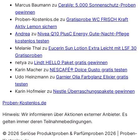
Marcus Baumann
zu
CeraVe: 5.000 Sonnenschutz-Proben
gewinnen
Proben-Kostenlos.de
zu
Gratisprobe WC FRISCH Kraft
Aktiv Lemon sichern
Andrea
zu
Nivea Q10 PlusC Energy Gute-Nacht-Pflege
kostenlos testen
Melanie Thal
zu
Eucerin Sun Lotion Extra Leicht mit LSF 30
Gratisproben
netya
zu
Lindt HELLO Paket gratis gewinnen
Karin Macher
zu
NESCAFÉ® Dolce Gusto gratis testen
Udo Heinzmann
zu
Garnier Olia Farbglanz Elixier gratis
testen
Karin Hofmeier
zu
Nestle Überraschungspakete gewinnen
Proben
-Kostenlos.de
Hinweis: Wir informieren über Aktionen externer Anbieter. Es
gelten immer deren Teilnahmebedingungen.
© 2026 Seriöse Produktproben & Parfümproben 2026 | Proben-