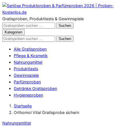
Zum
Inhalt
springen
Gratisproben, Produkttests & Gewinnspiele
Gratisproben
Suchen
durchsuchen
Kategorien
Gratisproben
Suchen
durchsuchen
Alle Gratisproben
Pflege & Kosmetik
Nahrungsmittel
Produkttests
Gewinnspiele
Parfümproben
Getränke Gratisproben
Hygieneproben
Startseite
Orthomol Vital Gratisprobe sichern
Nahrungsmittel