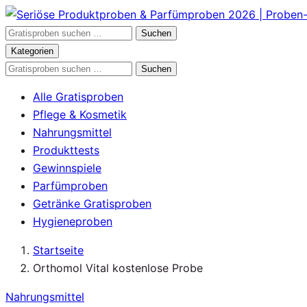
Zum
Inhalt
Gratisproben
Suchen
springen
durchsuchen
Kategorien
Gratisproben
Suchen
durchsuchen
Alle Gratisproben
Pflege & Kosmetik
Nahrungsmittel
Produkttests
Gewinnspiele
Parfümproben
Getränke Gratisproben
Hygieneproben
Startseite
Orthomol Vital kostenlose Probe
Nahrungsmittel