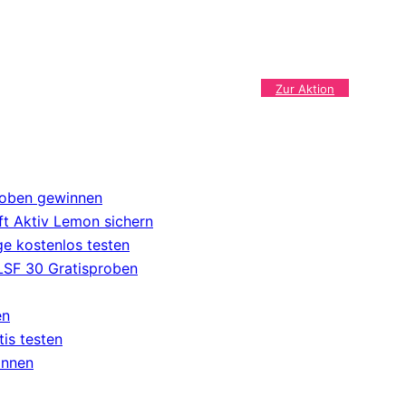
Zur Aktion
roben gewinnen
t Aktiv Lemon sichern
e kostenlos testen
 LSF 30 Gratisproben
en
tis testen
innen