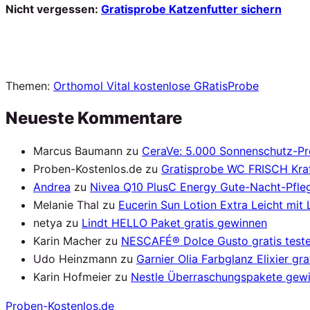
Nicht vergessen:
Gratisprobe Katzenfutter sichern
Themen:
Orthomol Vital kostenlose GRatisProbe
Neueste Kommentare
Marcus Baumann
zu
CeraVe: 5.000 Sonnenschutz-P
Proben-Kostenlos.de
zu
Gratisprobe WC FRISCH Kraf
Andrea
zu
Nivea Q10 PlusC Energy Gute-Nacht-Pfleg
Melanie Thal
zu
Eucerin Sun Lotion Extra Leicht mit
netya
zu
Lindt HELLO Paket gratis gewinnen
Karin Macher
zu
NESCAFÉ® Dolce Gusto gratis test
Udo Heinzmann
zu
Garnier Olia Farbglanz Elixier gra
Karin Hofmeier
zu
Nestle Überraschungspakete gew
Proben
-Kostenlos.de