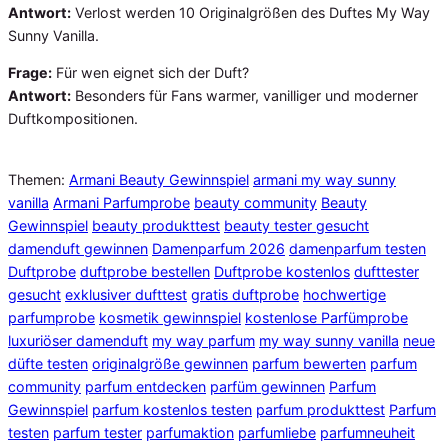
Antwort:
Verlost werden 10 Originalgrößen des Duftes My Way
Sunny Vanilla.
Frage:
Für wen eignet sich der Duft?
Antwort:
Besonders für Fans warmer, vanilliger und moderner
Duftkompositionen.
Themen:
Armani Beauty Gewinnspiel
armani my way sunny
vanilla
Armani Parfumprobe
beauty community
Beauty
Gewinnspiel
beauty produkttest
beauty tester gesucht
damenduft gewinnen
Damenparfum 2026
damenparfum testen
Duftprobe
duftprobe bestellen
Duftprobe kostenlos
dufttester
gesucht
exklusiver dufttest
gratis duftprobe
hochwertige
parfumprobe
kosmetik gewinnspiel
kostenlose Parfümprobe
luxuriöser damenduft
my way parfum
my way sunny vanilla
neue
düfte testen
originalgröße gewinnen
parfum bewerten
parfum
community
parfum entdecken
parfüm gewinnen
Parfum
Gewinnspiel
parfum kostenlos testen
parfum produkttest
Parfum
testen
parfum tester
parfumaktion
parfumliebe
parfumneuheit