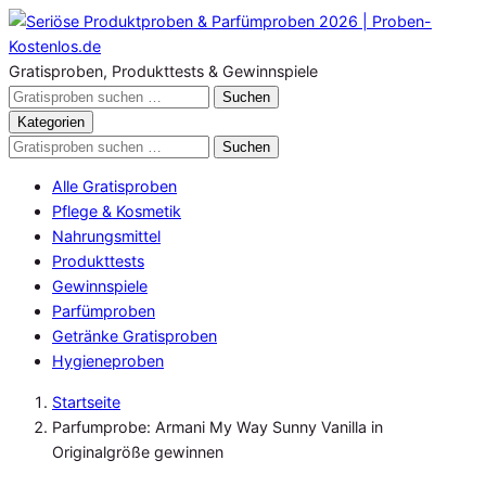
Zum
Inhalt
springen
Gratisproben, Produkttests & Gewinnspiele
Gratisproben
Suchen
durchsuchen
Kategorien
Gratisproben
Suchen
durchsuchen
Alle Gratisproben
Pflege & Kosmetik
Nahrungsmittel
Produkttests
Gewinnspiele
Parfümproben
Getränke Gratisproben
Hygieneproben
Startseite
Parfumprobe: Armani My Way Sunny Vanilla in
Originalgröße gewinnen