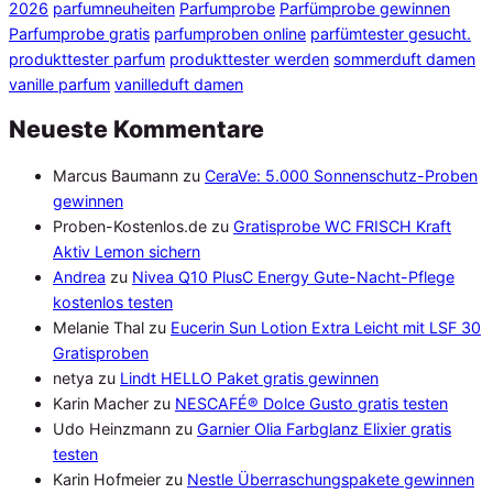
2026
parfumneuheiten
Parfumprobe
Parfümprobe gewinnen
Parfumprobe gratis
parfumproben online
parfümtester gesucht.
produkttester parfum
produkttester werden
sommerduft damen
vanille parfum
vanilleduft damen
Neueste Kommentare
Marcus Baumann
zu
CeraVe: 5.000 Sonnenschutz-Proben
gewinnen
Proben-Kostenlos.de
zu
Gratisprobe WC FRISCH Kraft
Aktiv Lemon sichern
Andrea
zu
Nivea Q10 PlusC Energy Gute-Nacht-Pflege
kostenlos testen
Melanie Thal
zu
Eucerin Sun Lotion Extra Leicht mit LSF 30
Gratisproben
netya
zu
Lindt HELLO Paket gratis gewinnen
Karin Macher
zu
NESCAFÉ® Dolce Gusto gratis testen
Udo Heinzmann
zu
Garnier Olia Farbglanz Elixier gratis
testen
Karin Hofmeier
zu
Nestle Überraschungspakete gewinnen