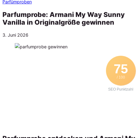
Parfümproben
Parfumprobe: Armani My Way Sunny
Vanilla in Originalgröße gewinnen
Veröffentlicht
3. Juni 2026
am
75
/ 100
SEO Punktzahl