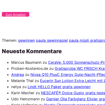
Zum Angebot
Themen:
gewinnen
paula gewinnspiel
paula müsli gratisp
Neueste Kommentare
Marcus Baumann
zu
CeraVe: 5.000 Sonnenschutz-P
Proben-Kostenlos.de
zu
Gratisprobe WC FRISCH Kraf
Andrea
zu
Nivea Q10 PlusC Energy Gute-Nacht-Pfleg
Melanie Thal
zu
Eucerin Sun Lotion Extra Leicht mit
netya
zu
Lindt HELLO Paket gratis gewinnen
Karin Macher
zu
NESCAFÉ® Dolce Gusto gratis test
Udo Heinzmann
zu
Garnier Olia Farbglanz Elixier gra
Karin Hofmeier
zu
Nestle Überraschungspakete gew