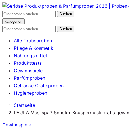
Zum
Inhalt
Gratisproben
Suchen
springen
durchsuchen
Kategorien
Gratisproben
Suchen
durchsuchen
Alle Gratisproben
Pflege & Kosmetik
Nahrungsmittel
Produkttests
Gewinnspiele
Parfümproben
Getränke Gratisproben
Hygieneproben
Startseite
PAULA Müslispaß Schoko-Knuspermüsli gratis gewi
Gewinnspiele