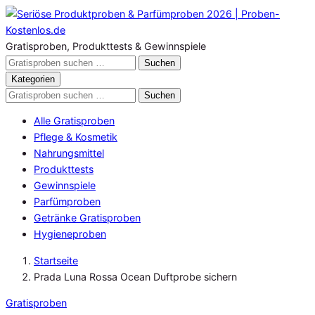
Zum
Inhalt
springen
Gratisproben, Produkttests & Gewinnspiele
Gratisproben
Suchen
durchsuchen
Kategorien
Gratisproben
Suchen
durchsuchen
Alle Gratisproben
Pflege & Kosmetik
Nahrungsmittel
Produkttests
Gewinnspiele
Parfümproben
Getränke Gratisproben
Hygieneproben
Startseite
Prada Luna Rossa Ocean Duftprobe sichern
Gratisproben