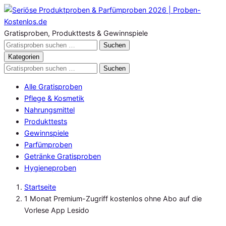
Zum
Inhalt
springen
Gratisproben, Produkttests & Gewinnspiele
Gratisproben
Suchen
durchsuchen
Kategorien
Gratisproben
Suchen
durchsuchen
Alle Gratisproben
Pflege & Kosmetik
Nahrungsmittel
Produkttests
Gewinnspiele
Parfümproben
Getränke Gratisproben
Hygieneproben
Startseite
1 Monat Premium-Zugriff kostenlos ohne Abo auf die
Vorlese App Lesido