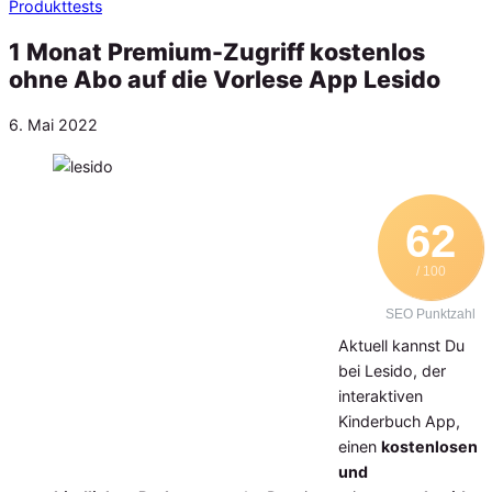
Produkttests
1 Monat Premium-Zugriff kostenlos
ohne Abo auf die Vorlese App Lesido
Veröffentlicht
6. Mai 2022
am
62
/ 100
SEO Punktzahl
Aktuell kannst Du
bei Lesido, der
interaktiven
Kinderbuch App,
einen
kostenlosen
und