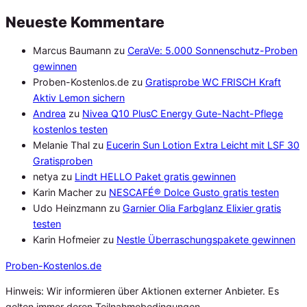
Neueste Kommentare
Marcus Baumann
zu
CeraVe: 5.000 Sonnenschutz-Proben
gewinnen
Proben-Kostenlos.de
zu
Gratisprobe WC FRISCH Kraft
Aktiv Lemon sichern
Andrea
zu
Nivea Q10 PlusC Energy Gute-Nacht-Pflege
kostenlos testen
Melanie Thal
zu
Eucerin Sun Lotion Extra Leicht mit LSF 30
Gratisproben
netya
zu
Lindt HELLO Paket gratis gewinnen
Karin Macher
zu
NESCAFÉ® Dolce Gusto gratis testen
Udo Heinzmann
zu
Garnier Olia Farbglanz Elixier gratis
testen
Karin Hofmeier
zu
Nestle Überraschungspakete gewinnen
Proben
-Kostenlos.de
Hinweis: Wir informieren über Aktionen externer Anbieter. Es
gelten immer deren Teilnahmebedingungen.