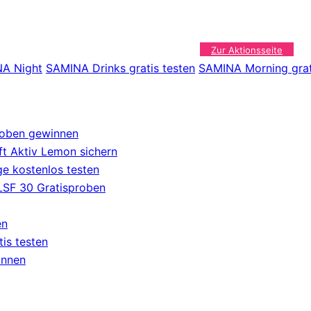
Zur Aktionsseite
NA Night
SAMINA Drinks gratis testen
SAMINA Morning grat
roben gewinnen
t Aktiv Lemon sichern
e kostenlos testen
 LSF 30 Gratisproben
en
tis testen
innen