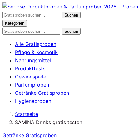
Zum
Inhalt
Gratisproben
Suchen
springen
durchsuchen
Kategorien
Gratisproben
Suchen
durchsuchen
Alle Gratisproben
Pflege & Kosmetik
Nahrungsmittel
Produkttests
Gewinnspiele
Parfümproben
Getränke Gratisproben
Hygieneproben
Startseite
SAMINA Drinks gratis testen
Getränke Gratisproben