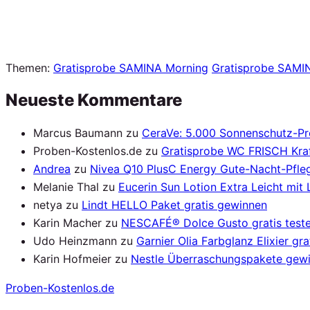
Themen:
Gratisprobe SAMINA Morning
Gratisprobe SAMI
Neueste Kommentare
Marcus Baumann
zu
CeraVe: 5.000 Sonnenschutz-P
Proben-Kostenlos.de
zu
Gratisprobe WC FRISCH Kraf
Andrea
zu
Nivea Q10 PlusC Energy Gute-Nacht-Pfleg
Melanie Thal
zu
Eucerin Sun Lotion Extra Leicht mit
netya
zu
Lindt HELLO Paket gratis gewinnen
Karin Macher
zu
NESCAFÉ® Dolce Gusto gratis test
Udo Heinzmann
zu
Garnier Olia Farbglanz Elixier gra
Karin Hofmeier
zu
Nestle Überraschungspakete gew
Proben
-Kostenlos.de