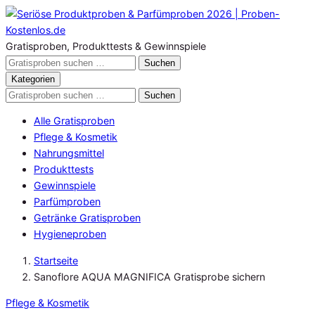
Zum
Inhalt
springen
Gratisproben, Produkttests & Gewinnspiele
Gratisproben
Suchen
durchsuchen
Kategorien
Gratisproben
Suchen
durchsuchen
Alle Gratisproben
Pflege & Kosmetik
Nahrungsmittel
Produkttests
Gewinnspiele
Parfümproben
Getränke Gratisproben
Hygieneproben
Startseite
Sanoflore AQUA MAGNIFICA Gratisprobe sichern
Pflege & Kosmetik