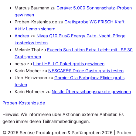
Marcus Baumann
zu
CeraVe: 5.000 Sonnenschutz-Proben
gewinnen
Proben-Kostenlos.de
zu
Gratisprobe WC FRISCH Kraft
Aktiv Lemon sichern
Andrea
zu
Nivea Q10 PlusC Energy Gute-Nacht-Pflege
kostenlos testen
Melanie Thal
zu
Eucerin Sun Lotion Extra Leicht mit LSF 30
Gratisproben
netya
zu
Lindt HELLO Paket gratis gewinnen
Karin Macher
zu
NESCAFÉ® Dolce Gusto gratis testen
Udo Heinzmann
zu
Garnier Olia Farbglanz Elixier gratis
testen
Karin Hofmeier
zu
Nestle Überraschungspakete gewinnen
Proben
-Kostenlos.de
Hinweis: Wir informieren über Aktionen externer Anbieter. Es
gelten immer deren Teilnahmebedingungen.
© 2026 Seriöse Produktproben & Parfümproben 2026 | Proben-