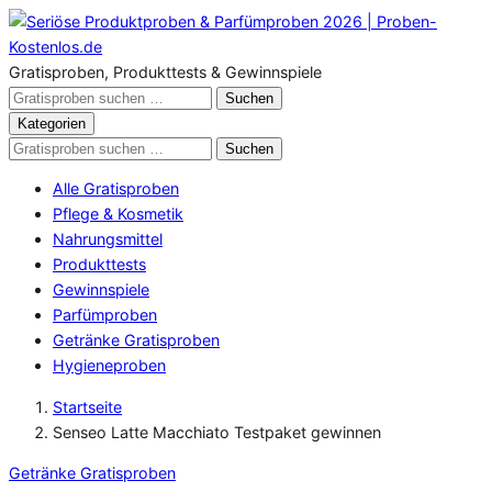
Zum
Inhalt
springen
Gratisproben, Produkttests & Gewinnspiele
Gratisproben
Suchen
durchsuchen
Kategorien
Gratisproben
Suchen
durchsuchen
Alle Gratisproben
Pflege & Kosmetik
Nahrungsmittel
Produkttests
Gewinnspiele
Parfümproben
Getränke Gratisproben
Hygieneproben
Startseite
Senseo Latte Macchiato Testpaket gewinnen
Getränke Gratisproben