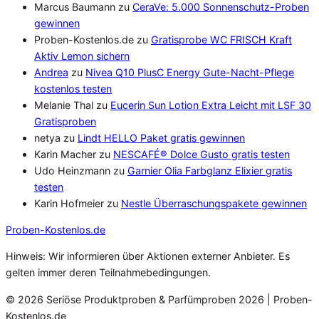
Marcus Baumann
zu
CeraVe: 5.000 Sonnenschutz-Proben
gewinnen
Proben-Kostenlos.de
zu
Gratisprobe WC FRISCH Kraft
Aktiv Lemon sichern
Andrea
zu
Nivea Q10 PlusC Energy Gute-Nacht-Pflege
kostenlos testen
Melanie Thal
zu
Eucerin Sun Lotion Extra Leicht mit LSF 30
Gratisproben
netya
zu
Lindt HELLO Paket gratis gewinnen
Karin Macher
zu
NESCAFÉ® Dolce Gusto gratis testen
Udo Heinzmann
zu
Garnier Olia Farbglanz Elixier gratis
testen
Karin Hofmeier
zu
Nestle Überraschungspakete gewinnen
Proben
-Kostenlos.de
Hinweis: Wir informieren über Aktionen externer Anbieter. Es
gelten immer deren Teilnahmebedingungen.
© 2026 Seriöse Produktproben & Parfümproben 2026 | Proben-
Kostenlos.de