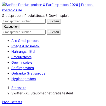
Zum
Inhalt
springen
Gratisproben, Produkttests & Gewinnspiele
Gratisproben
Suchen
durchsuchen
Kategorien
Gratisproben
Suchen
durchsuchen
Alle Gratisproben
Pflege & Kosmetik
Nahrungsmittel
Produkttests
Gewinnspiele
Parfümproben
Getränke Gratisproben
Hygieneproben
Startseite
Swiffer XXL Staubmagnet gratis testen!
Produkttests