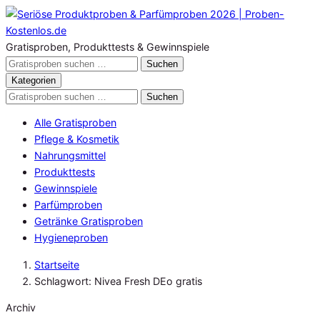
Zum
Inhalt
springen
Gratisproben, Produkttests & Gewinnspiele
Gratisproben
Suchen
durchsuchen
Kategorien
Gratisproben
Suchen
durchsuchen
Alle Gratisproben
Pflege & Kosmetik
Nahrungsmittel
Produkttests
Gewinnspiele
Parfümproben
Getränke Gratisproben
Hygieneproben
Startseite
Schlagwort: Nivea Fresh DEo gratis
Archiv