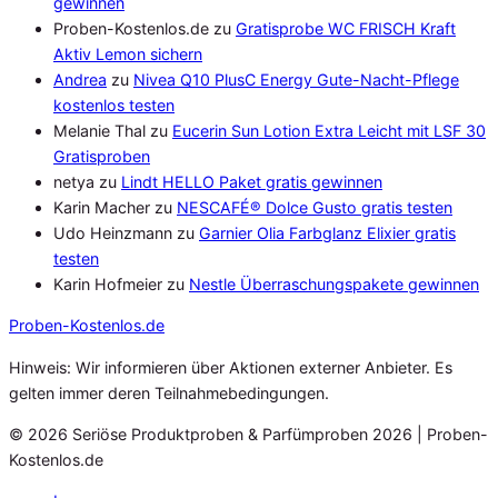
gewinnen
Proben-Kostenlos.de
zu
Gratisprobe WC FRISCH Kraft
Aktiv Lemon sichern
Andrea
zu
Nivea Q10 PlusC Energy Gute-Nacht-Pflege
kostenlos testen
Melanie Thal
zu
Eucerin Sun Lotion Extra Leicht mit LSF 30
Gratisproben
netya
zu
Lindt HELLO Paket gratis gewinnen
Karin Macher
zu
NESCAFÉ® Dolce Gusto gratis testen
Udo Heinzmann
zu
Garnier Olia Farbglanz Elixier gratis
testen
Karin Hofmeier
zu
Nestle Überraschungspakete gewinnen
Proben
-Kostenlos.de
Hinweis: Wir informieren über Aktionen externer Anbieter. Es
gelten immer deren Teilnahmebedingungen.
© 2026 Seriöse Produktproben & Parfümproben 2026 | Proben-
Kostenlos.de