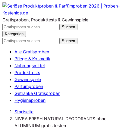
Zum
Inhalt
springen
Gratisproben, Produkttests & Gewinnspiele
Gratisproben
Suchen
durchsuchen
Kategorien
Gratisproben
Suchen
durchsuchen
Alle Gratisproben
Pflege & Kosmetik
Nahrungsmittel
Produkttests
Gewinnspiele
Parfümproben
Getränke Gratisproben
Hygieneproben
Startseite
NIVEA FRESH NATURAL DEODORANTS ohne
ALUMINIUM gratis testen