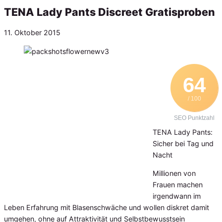
TENA Lady Pants Discreet Gratisproben
Veröffentlicht
11. Oktober 2015
am
64
/ 100
SEO Punktzahl
TENA Lady Pants:
Sicher bei Tag und
Nacht
Millionen von
Frauen machen
irgendwann im
Leben Erfahrung mit Blasenschwäche und wollen diskret damit
umgehen, ohne auf Attraktivität und Selbstbewusstsein