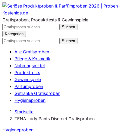
Zum
Inhalt
springen
Gratisproben, Produkttests & Gewinnspiele
Gratisproben
Suchen
durchsuchen
Kategorien
Gratisproben
Suchen
durchsuchen
Alle Gratisproben
Pflege & Kosmetik
Nahrungsmittel
Produkttests
Gewinnspiele
Parfümproben
Getränke Gratisproben
Hygieneproben
Startseite
TENA Lady Pants Discreet Gratisproben
Hygieneproben