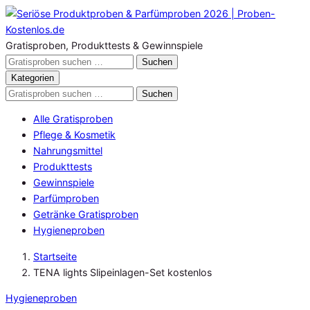
Zum
Inhalt
springen
Gratisproben, Produkttests & Gewinnspiele
Gratisproben
Suchen
durchsuchen
Kategorien
Gratisproben
Suchen
durchsuchen
Alle Gratisproben
Pflege & Kosmetik
Nahrungsmittel
Produkttests
Gewinnspiele
Parfümproben
Getränke Gratisproben
Hygieneproben
Startseite
TENA lights Slipeinlagen-Set kostenlos
Hygieneproben