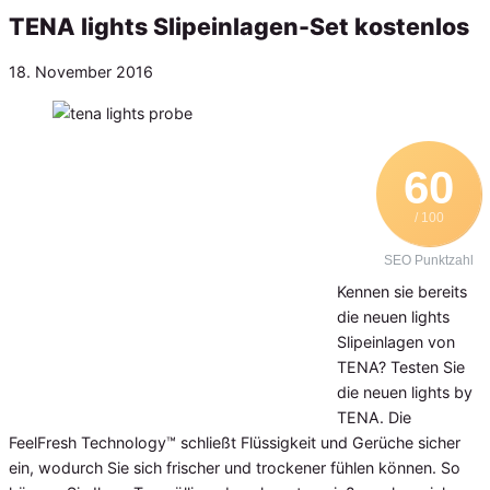
TENA lights Slipeinlagen-Set kostenlos
Veröffentlicht
18. November 2016
am
60
/ 100
SEO Punktzahl
Kennen sie bereits
die neuen lights
Slipeinlagen von
TENA? Testen Sie
die neuen lights by
TENA. Die
FeelFresh Technology™ schließt Flüssigkeit und Gerüche sicher
ein, wodurch Sie sich frischer und trockener fühlen können. So