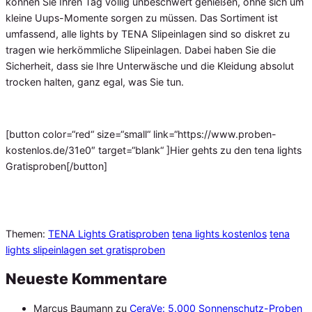
können Sie Ihren Tag völlig unbeschwert genießen, ohne sich um
kleine Uups-Momente sorgen zu müssen. Das Sortiment ist
umfassend, alle lights by TENA Slipeinlagen sind so diskret zu
tragen wie herkömmliche Slipeinlagen. Dabei haben Sie die
Sicherheit, dass sie Ihre Unterwäsche und die Kleidung absolut
trocken halten, ganz egal, was Sie tun.
[button color=“red“ size=“small“ link=“https://www.proben-
kostenlos.de/31e0″ target=“blank“ ]Hier gehts zu den tena lights
Gratisproben[/button]
Themen:
TENA Lights Gratisproben
tena lights kostenlos
tena
lights slipeinlagen set gratisproben
Neueste Kommentare
Marcus Baumann
zu
CeraVe: 5.000 Sonnenschutz-Proben