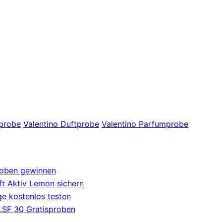
iprobe
Valentino Duftprobe
Valentino Parfumprobe
roben gewinnen
t Aktiv Lemon sichern
e kostenlos testen
 LSF 30 Gratisproben