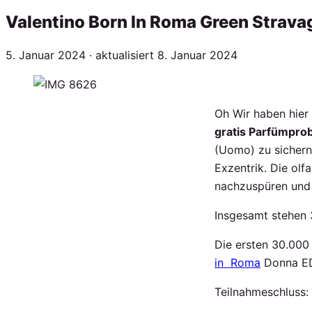
Valentino Born In Roma Green Strava
Veröffentlicht
5. Januar 2024
· aktualisiert
8. Januar 2024
am
Oh Wir haben hier 
gratis Parfümpro
(Uomo) zu sicher
Exzentrik. Die olf
nachzuspüren und 
Insgesamt stehen 
Die ersten 30.000
in Roma
Donna ED
Teilnahmeschluss: 