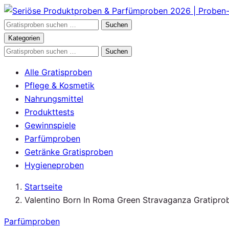
Zum
Inhalt
Gratisproben
Suchen
springen
durchsuchen
Kategorien
Gratisproben
Suchen
durchsuchen
Alle Gratisproben
Pflege & Kosmetik
Nahrungsmittel
Produkttests
Gewinnspiele
Parfümproben
Getränke Gratisproben
Hygieneproben
Startseite
Valentino Born In Roma Green Stravaganza Gratipro
Parfümproben