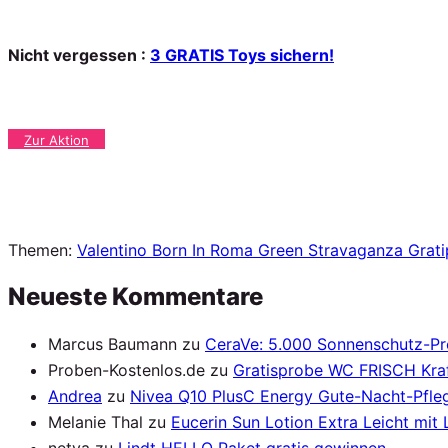
Nicht vergessen :
3 GRATIS Toys sichern!
Zur Aktion
Themen:
Valentino Born In Roma Green Stravaganza Grat
Neueste Kommentare
Marcus Baumann
zu
CeraVe: 5.000 Sonnenschutz-P
Proben-Kostenlos.de
zu
Gratisprobe WC FRISCH Kraf
Andrea
zu
Nivea Q10 PlusC Energy Gute-Nacht-Pfleg
Melanie Thal
zu
Eucerin Sun Lotion Extra Leicht mit
netya
zu
Lindt HELLO Paket gratis gewinnen