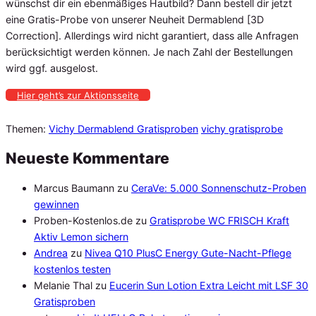
wünschst dir ein ebenmäßiges Hautbild? Dann bestell dir jetzt
eine Gratis-Probe von unserer Neuheit Dermablend [3D
Correction]. Allerdings wird nicht garantiert, dass alle Anfragen
berücksichtigt werden können. Je nach Zahl der Bestellungen
wird ggf. ausgelost.
Hier geht’s zur Aktionsseite
Themen:
Vichy Dermablend Gratisproben
vichy gratisprobe
Neueste Kommentare
Marcus Baumann
zu
CeraVe: 5.000 Sonnenschutz-Proben
gewinnen
Proben-Kostenlos.de
zu
Gratisprobe WC FRISCH Kraft
Aktiv Lemon sichern
Andrea
zu
Nivea Q10 PlusC Energy Gute-Nacht-Pflege
kostenlos testen
Melanie Thal
zu
Eucerin Sun Lotion Extra Leicht mit LSF 30
Gratisproben