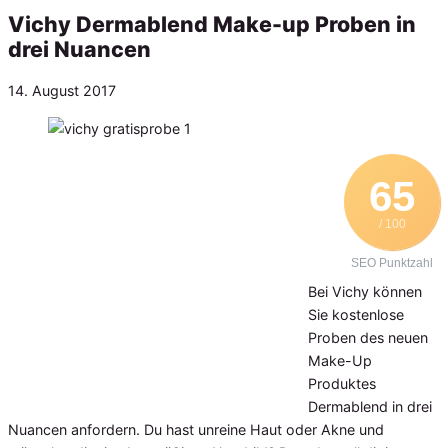
Vichy Dermablend Make-up Proben in
drei Nuancen
Veröffentlicht
14. August 2017
am
65
/ 100
SEO Punktzahl
Bei Vichy können
Sie kostenlose
Proben des neuen
Make-Up
Produktes
Dermablend in drei
Nuancen anfordern. Du hast unreine Haut oder Akne und