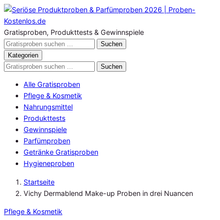
Zum
Inhalt
springen
Gratisproben, Produkttests & Gewinnspiele
Gratisproben
Suchen
durchsuchen
Kategorien
Gratisproben
Suchen
durchsuchen
Alle Gratisproben
Pflege & Kosmetik
Nahrungsmittel
Produkttests
Gewinnspiele
Parfümproben
Getränke Gratisproben
Hygieneproben
Startseite
Vichy Dermablend Make-up Proben in drei Nuancen
Pflege & Kosmetik