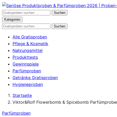
Zum
Inhalt
Gratisproben
Suchen
springen
durchsuchen
Kategorien
Gratisproben
Suchen
durchsuchen
Alle Gratisproben
Pflege & Kosmetik
Nahrungsmittel
Produkttests
Gewinnspiele
Parfümproben
Getränke Gratisproben
Hygieneproben
Startseite
Viktor&Rolf Flowerbomb & Spicebomb Parfümproben
Parfümproben