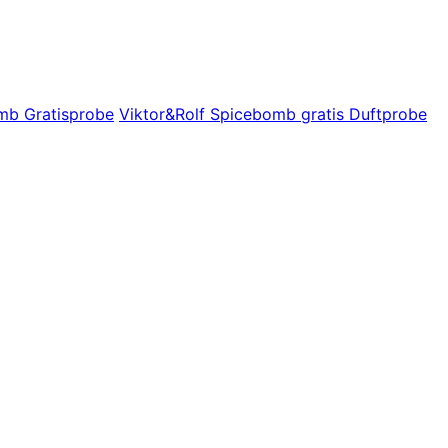
mb Gratisprobe
Viktor&Rolf Spicebomb gratis Duftprobe