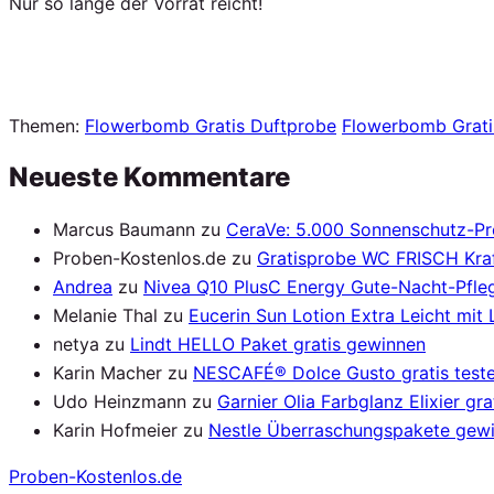
Nur so lange der Vorrat reicht!
Themen:
Flowerbomb Gratis Duftprobe
Flowerbomb Grat
Neueste Kommentare
Marcus Baumann
zu
CeraVe: 5.000 Sonnenschutz-P
Proben-Kostenlos.de
zu
Gratisprobe WC FRISCH Kraf
Andrea
zu
Nivea Q10 PlusC Energy Gute-Nacht-Pfleg
Melanie Thal
zu
Eucerin Sun Lotion Extra Leicht mit
netya
zu
Lindt HELLO Paket gratis gewinnen
Karin Macher
zu
NESCAFÉ® Dolce Gusto gratis test
Udo Heinzmann
zu
Garnier Olia Farbglanz Elixier gra
Karin Hofmeier
zu
Nestle Überraschungspakete gew
Proben
-Kostenlos.de