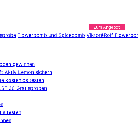
Zum Angebot
isprobe
Flowerbomb und Spicebomb
Viktor&Rolf Flowerbo
roben gewinnen
t Aktiv Lemon sichern
e kostenlos testen
 LSF 30 Gratisproben
en
tis testen
innen