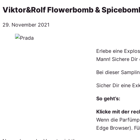
Viktor&Rolf Flowerbomb & Spicebom
Veröffentlicht
29. November 2021
am
Erlebe eine Explos
Mann! Sichere Dir
Bei dieser Sampli
Sicher Dir eine E
So geht’s:
Klicke mit der re
Wenn die Parfümpr
Edge Browser). Fül