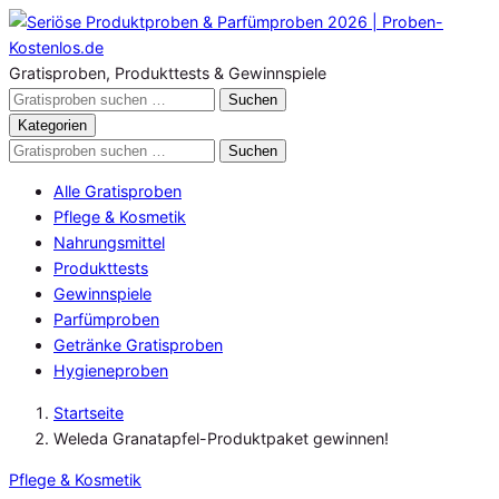
Zum
Inhalt
springen
Gratisproben, Produkttests & Gewinnspiele
Gratisproben
Suchen
durchsuchen
Kategorien
Gratisproben
Suchen
durchsuchen
Alle Gratisproben
Pflege & Kosmetik
Nahrungsmittel
Produkttests
Gewinnspiele
Parfümproben
Getränke Gratisproben
Hygieneproben
Startseite
Weleda Granatapfel-Produktpaket gewinnen!
Pflege & Kosmetik