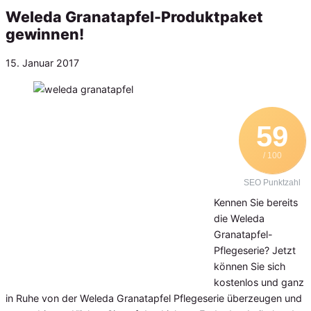
Weleda Granatapfel-Produktpaket
gewinnen!
Veröffentlicht
15. Januar 2017
am
59
/ 100
SEO Punktzahl
Kennen Sie bereits
die Weleda
Granatapfel-
Pflegeserie? Jetzt
können Sie sich
kostenlos und ganz
in Ruhe von der Weleda Granatapfel Pflegeserie überzeugen und