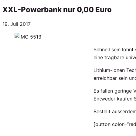
XXL-Powerbank nur 0,00 Euro
Veröffentlicht
19. Juli 2017
am
Schnell sein lohnt
eine tragbare uni
Lithium-Ionen Tech
erreichbar sein un
Es fallen geringe 
Entweder kaufen Si
Bestellt ausserdem
[button color=“red