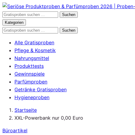
Zum
Inhalt
Gratisproben
Suchen
springen
durchsuchen
Kategorien
Gratisproben
Suchen
durchsuchen
Alle Gratisproben
Pflege & Kosmetik
Nahrungsmittel
Produkttests
Gewinnspiele
Parfümproben
Getränke Gratisproben
Hygieneproben
Startseite
XXL-Powerbank nur 0,00 Euro
Büroartikel