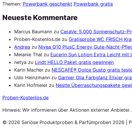
Themen:
Powerbank geschenkt
Powerbank gratis
Neueste Kommentare
Marcus Baumann
zu
CeraVe: 5.000 Sonnenschutz-P
Proben-Kostenlos.de
zu
Gratisprobe WC FRISCH Kraf
Andrea
zu
Nivea Q10 PlusC Energy Gute-Nacht-Pfleg
Melanie Thal
zu
Eucerin Sun Lotion Extra Leicht mit
netya
zu
Lindt HELLO Paket gratis gewinnen
Karin Macher
zu
NESCAFÉ® Dolce Gusto gratis test
Udo Heinzmann
zu
Garnier Olia Farbglanz Elixier gra
Karin Hofmeier
zu
Nestle Überraschungspakete gew
Proben
-Kostenlos.de
Hinweis: Wir informieren über Aktionen externer Anbieter
© 2026 Seriöse Produktproben & Parfümproben 2026 | P