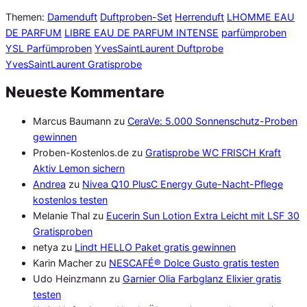
Themen:
Damenduft
Duftproben-Set
Herrenduft
LHOMME EAU
DE PARFUM
LIBRE EAU DE PARFUM INTENSE
parfümproben
YSL Parfümproben
YvesSaintLaurent Duftprobe
YvesSaintLaurent Gratisprobe
Neueste Kommentare
Marcus Baumann
zu
CeraVe: 5.000 Sonnenschutz-Proben
gewinnen
Proben-Kostenlos.de
zu
Gratisprobe WC FRISCH Kraft
Aktiv Lemon sichern
Andrea
zu
Nivea Q10 PlusC Energy Gute-Nacht-Pflege
kostenlos testen
Melanie Thal
zu
Eucerin Sun Lotion Extra Leicht mit LSF 30
Gratisproben
netya
zu
Lindt HELLO Paket gratis gewinnen
Karin Macher
zu
NESCAFÉ® Dolce Gusto gratis testen
Udo Heinzmann
zu
Garnier Olia Farbglanz Elixier gratis
testen