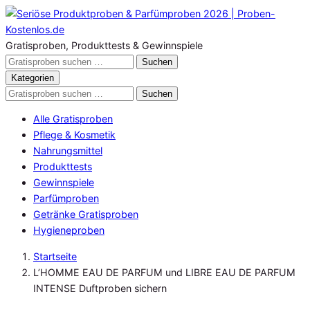
Zum
Inhalt
springen
Gratisproben, Produkttests & Gewinnspiele
Gratisproben
Suchen
durchsuchen
Kategorien
Gratisproben
Suchen
durchsuchen
Alle Gratisproben
Pflege & Kosmetik
Nahrungsmittel
Produkttests
Gewinnspiele
Parfümproben
Getränke Gratisproben
Hygieneproben
Startseite
L’HOMME EAU DE PARFUM und LIBRE EAU DE PARFUM
INTENSE Duftproben sichern