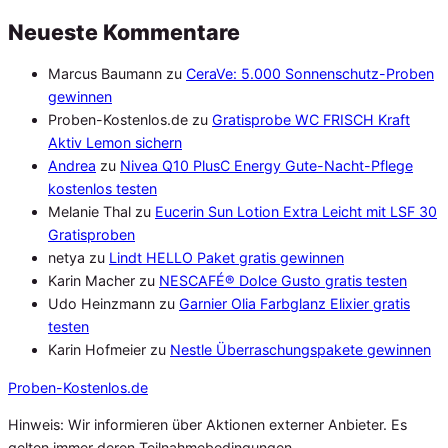
Neueste Kommentare
Marcus Baumann
zu
CeraVe: 5.000 Sonnenschutz-Proben
gewinnen
Proben-Kostenlos.de
zu
Gratisprobe WC FRISCH Kraft
Aktiv Lemon sichern
Andrea
zu
Nivea Q10 PlusC Energy Gute-Nacht-Pflege
kostenlos testen
Melanie Thal
zu
Eucerin Sun Lotion Extra Leicht mit LSF 30
Gratisproben
netya
zu
Lindt HELLO Paket gratis gewinnen
Karin Macher
zu
NESCAFÉ® Dolce Gusto gratis testen
Udo Heinzmann
zu
Garnier Olia Farbglanz Elixier gratis
testen
Karin Hofmeier
zu
Nestle Überraschungspakete gewinnen
Proben
-Kostenlos.de
Hinweis: Wir informieren über Aktionen externer Anbieter. Es
gelten immer deren Teilnahmebedingungen.