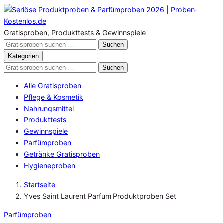
Zum
Inhalt
springen
Gratisproben, Produkttests & Gewinnspiele
Gratisproben
Suchen
durchsuchen
Kategorien
Gratisproben
Suchen
durchsuchen
Alle Gratisproben
Pflege & Kosmetik
Nahrungsmittel
Produkttests
Gewinnspiele
Parfümproben
Getränke Gratisproben
Hygieneproben
Startseite
Yves Saint Laurent Parfum Produktproben Set
Parfümproben