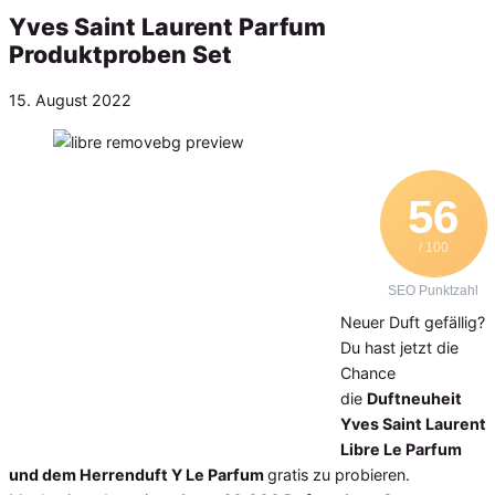
Yves Saint Laurent Parfum
Produktproben Set
Veröffentlicht
15. August 2022
am
56
/ 100
SEO Punktzahl
Neuer Duft gefällig?
Du hast jetzt die
Chance
die
Duftneuheit
Yves Saint Laurent
Libre Le Parfum
und dem Herrenduft Y Le Parfum
gratis zu probieren.