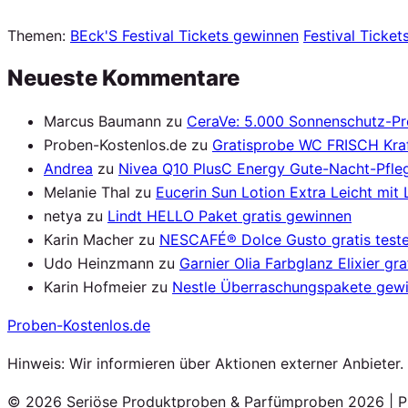
Themen:
BEck'S Festival Tickets gewinnen
Festival Ticke
Neueste Kommentare
Marcus Baumann
zu
CeraVe: 5.000 Sonnenschutz-P
Proben-Kostenlos.de
zu
Gratisprobe WC FRISCH Kraf
Andrea
zu
Nivea Q10 PlusC Energy Gute-Nacht-Pfleg
Melanie Thal
zu
Eucerin Sun Lotion Extra Leicht mit
netya
zu
Lindt HELLO Paket gratis gewinnen
Karin Macher
zu
NESCAFÉ® Dolce Gusto gratis test
Udo Heinzmann
zu
Garnier Olia Farbglanz Elixier gra
Karin Hofmeier
zu
Nestle Überraschungspakete gew
Proben
-Kostenlos.de
Hinweis: Wir informieren über Aktionen externer Anbieter
© 2026 Seriöse Produktproben & Parfümproben 2026 | P