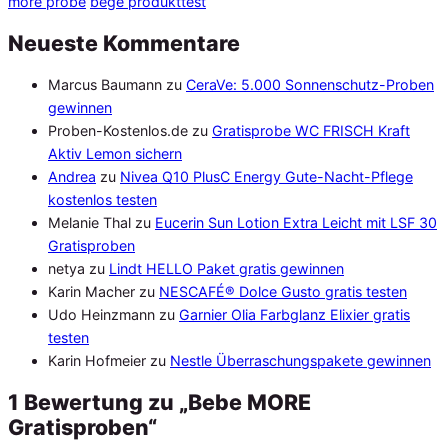
more probe
bege produkttest
Neueste Kommentare
Marcus Baumann
zu
CeraVe: 5.000 Sonnenschutz-Proben
gewinnen
Proben-Kostenlos.de
zu
Gratisprobe WC FRISCH Kraft
Aktiv Lemon sichern
Andrea
zu
Nivea Q10 PlusC Energy Gute-Nacht-Pflege
kostenlos testen
Melanie Thal
zu
Eucerin Sun Lotion Extra Leicht mit LSF 30
Gratisproben
netya
zu
Lindt HELLO Paket gratis gewinnen
Karin Macher
zu
NESCAFÉ® Dolce Gusto gratis testen
Udo Heinzmann
zu
Garnier Olia Farbglanz Elixier gratis
testen
Karin Hofmeier
zu
Nestle Überraschungspakete gewinnen
1 Bewertung zu „Bebe MORE
Gratisproben“