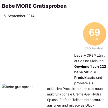
Bebe MORE Gratisproben
Veröffentlicht
15. September 2014
am
69
/ 100
SEO Punktzahl
bebe MORE® zählt
auf deine Meinung:
Gewinne 1 von 222
bebe MORE®
Produktsets
und
probiere als
exklusive Produkttesterin das neue
multifunktionale Creme-Gel Hydra
Splash! Einfach Teilnahmefpormular
ausfüllen und mit etwas Glück