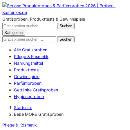
Zum
Inhalt
springen
Gratisproben, Produkttests & Gewinnspiele
Gratisproben
Suchen
durchsuchen
Kategorien
Gratisproben
Suchen
durchsuchen
Alle Gratisproben
Pflege & Kosmetik
Nahrungsmittel
Produkttests
Gewinnspiele
Parfümproben
Getränke Gratisproben
Hygieneproben
Startseite
Bebe MORE Gratisproben
Pflege & Kosmetik