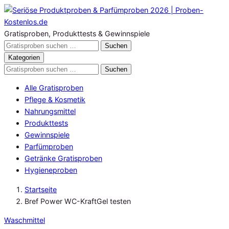
Zum
Inhalt
springen
Gratisproben, Produkttests & Gewinnspiele
Gratisproben
Suchen
durchsuchen
Kategorien
Gratisproben
Suchen
durchsuchen
Alle Gratisproben
Pflege & Kosmetik
Nahrungsmittel
Produkttests
Gewinnspiele
Parfümproben
Getränke Gratisproben
Hygieneproben
Startseite
Bref Power WC-KraftGel testen
Waschmittel