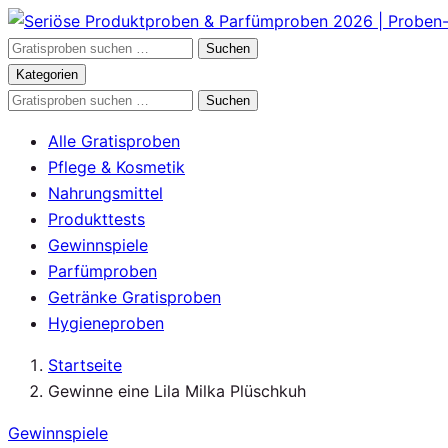
Zum
Inhalt
Gratisproben
Suchen
springen
durchsuchen
Kategorien
Gratisproben
Suchen
durchsuchen
Alle Gratisproben
Pflege & Kosmetik
Nahrungsmittel
Produkttests
Gewinnspiele
Parfümproben
Getränke Gratisproben
Hygieneproben
Startseite
Gewinne eine Lila Milka Plüschkuh
Gewinnspiele