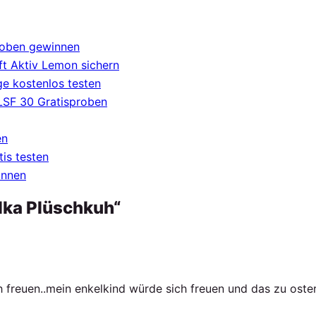
roben gewinnen
t Aktiv Lemon sichern
e kostenlos testen
 LSF 30 Gratisproben
en
tis testen
innen
lka Plüschkuh“
 freuen..mein enkelkind würde sich freuen und das zu oster