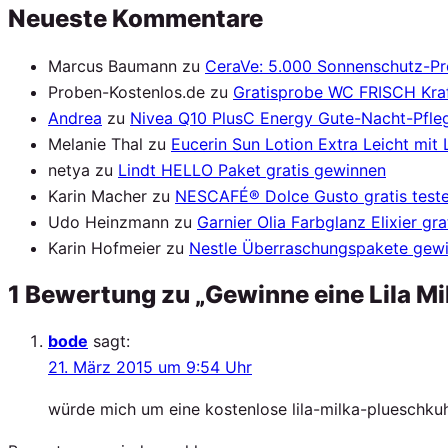
Neueste Kommentare
Marcus Baumann
zu
CeraVe: 5.000 Sonnenschutz-P
Proben-Kostenlos.de
zu
Gratisprobe WC FRISCH Kraf
Andrea
zu
Nivea Q10 PlusC Energy Gute-Nacht-Pfleg
Melanie Thal
zu
Eucerin Sun Lotion Extra Leicht mit
netya
zu
Lindt HELLO Paket gratis gewinnen
Karin Macher
zu
NESCAFÉ® Dolce Gusto gratis test
Udo Heinzmann
zu
Garnier Olia Farbglanz Elixier gra
Karin Hofmeier
zu
Nestle Überraschungspakete gew
1 Bewertung zu „Gewinne eine Lila Mi
bode
sagt:
21. März 2015 um 9:54 Uhr
würde mich um eine kostenlose lila-milka-plueschkuh