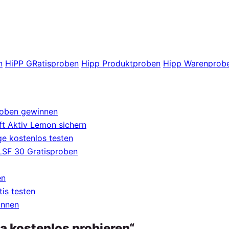
n
HiPP GRatisproben
Hipp Produktproben
Hipp Warenprob
roben gewinnen
t Aktiv Lemon sichern
e kostenlos testen
 LSF 30 Gratisproben
en
tis testen
innen
a kostenlos probieren“