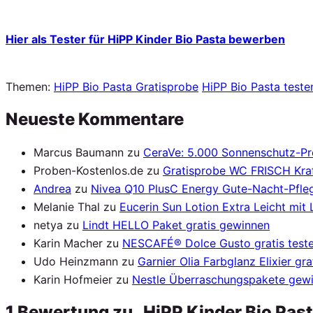
Hier als Tester für HiPP Kinder Bio Pasta bewerben
Themen:
HiPP Bio Pasta Gratisprobe
HiPP Bio Pasta teste
Neueste Kommentare
Marcus Baumann
zu
CeraVe: 5.000 Sonnenschutz-P
Proben-Kostenlos.de
zu
Gratisprobe WC FRISCH Kraf
Andrea
zu
Nivea Q10 PlusC Energy Gute-Nacht-Pfleg
Melanie Thal
zu
Eucerin Sun Lotion Extra Leicht mit
netya
zu
Lindt HELLO Paket gratis gewinnen
Karin Macher
zu
NESCAFÉ® Dolce Gusto gratis test
Udo Heinzmann
zu
Garnier Olia Farbglanz Elixier gra
Karin Hofmeier
zu
Nestle Überraschungspakete gew
1 Bewertung zu „HiPP Kinder Bio Past