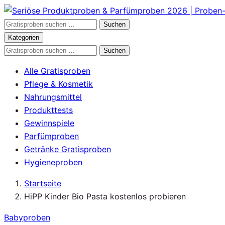
Zum
Inhalt
Gratisproben
Suchen
springen
durchsuchen
Kategorien
Gratisproben
Suchen
durchsuchen
Alle Gratisproben
Pflege & Kosmetik
Nahrungsmittel
Produkttests
Gewinnspiele
Parfümproben
Getränke Gratisproben
Hygieneproben
Startseite
HiPP Kinder Bio Pasta kostenlos probieren
Babyproben