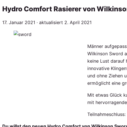
Hydro Comfort Rasierer von Wilkinso
Veröffentlicht
17. Januar 2021
· aktualisiert
2. April 2021
am
Männer aufgepasst
Wilkinson Sword a
keine Lust darauf 
innovative Klinge
und ohne Ziehen u
ermöglicht eine gr
Mit etwas Glück k
mit hervorragende
Teilnahmeschluss:
Du willst den neuen Hydro Comfort von Wilkinson Swor