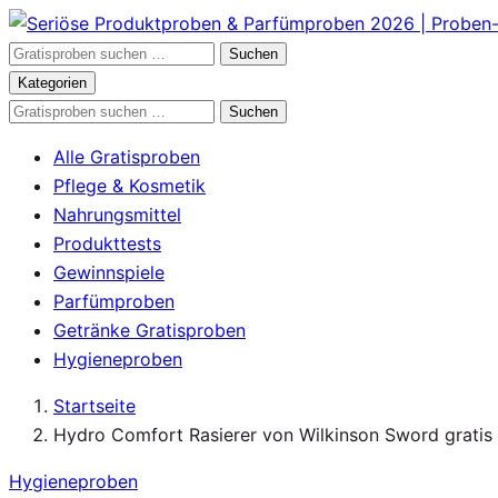
Zum
Inhalt
Gratisproben
Suchen
springen
durchsuchen
Kategorien
Gratisproben
Suchen
durchsuchen
Alle Gratisproben
Pflege & Kosmetik
Nahrungsmittel
Produkttests
Gewinnspiele
Parfümproben
Getränke Gratisproben
Hygieneproben
Startseite
Hydro Comfort Rasierer von Wilkinson Sword gratis 
Hygieneproben