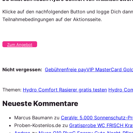
Klicke auf den nachfolgenden Button und logge Dich dann b
Teilnahmebedingungen auf der Aktionsseite.
Zum Angebot
Nicht vergessen:
Gebührenfreie payVIP MasterCard Gold
Themen:
Hydro Comfort Rasierer gratis testen
Hydro Comf
Neueste Kommentare
Marcus Baumann
zu
CeraVe: 5.000 Sonnenschutz-P
Proben-Kostenlos.de
zu
Gratisprobe WC FRISCH Kraf
Andrea
zu
Nivea Q10 PlusC Energy Gute-Nacht-Pfleg