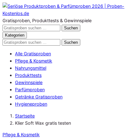
Zum
Inhalt
springen
Gratisproben, Produkttests & Gewinnspiele
Gratisproben
Suchen
durchsuchen
Kategorien
Gratisproben
Suchen
durchsuchen
Alle Gratisproben
Pflege & Kosmetik
Nahrungsmittel
Produkttests
Gewinnspiele
Parfümproben
Getränke Gratisproben
Hygieneproben
Startseite
Klier Soft Wax gratis testen
Pflege & Kosmetik