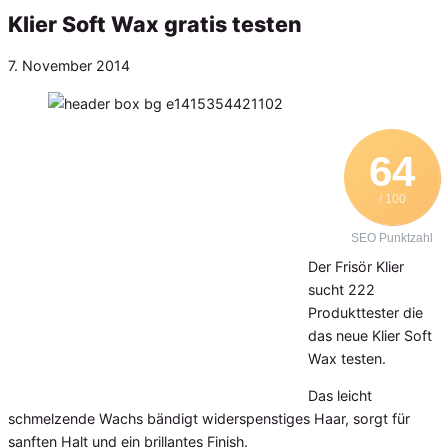
Klier Soft Wax gratis testen
Veröffentlicht
7. November 2014
am
64
/ 100
SEO Punktzahl
Der Frisör Klier
sucht 222
Produkttester die
das neue Klier Soft
Wax testen.
Das leicht
schmelzende Wachs bändigt widerspenstiges Haar, sorgt für
sanften Halt und ein brillantes Finish.