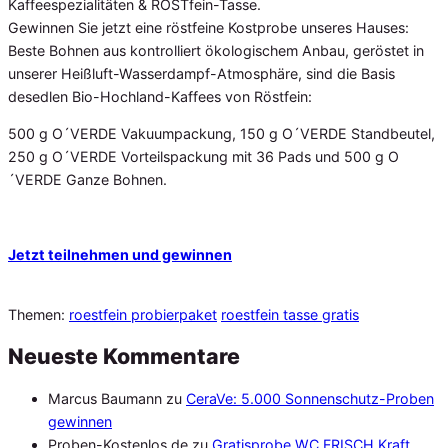
Kaffeespezialitäten & RÖSTfein-Tasse.
Gewinnen Sie jetzt eine röstfeine Kostprobe unseres Hauses:
Beste Bohnen aus kontrolliert ökologischem Anbau, geröstet in
unserer Heißluft-Wasserdampf-Atmosphäre, sind die Basis
desedlen Bio-Hochland-Kaffees von Röstfein:
500 g O´VERDE Vakuumpackung, 150 g O´VERDE Standbeutel,
250 g O´VERDE Vorteilspackung mit 36 Pads und 500 g O
´VERDE Ganze Bohnen.
Jetzt teilnehmen und gewinnen
Themen:
roestfein probierpaket
roestfein tasse gratis
Neueste Kommentare
Marcus Baumann
zu
CeraVe: 5.000 Sonnenschutz-Proben
gewinnen
Proben-Kostenlos.de
zu
Gratisprobe WC FRISCH Kraft