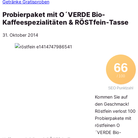
Getränke Gratisproben
Probierpaket mit O´VERDE Bio-
Kaffeespezialitäten & RÖSTfein-Tasse
Veröffentlicht
31. Oktober 2014
am
66
/ 100
SEO Punktzahl
Kommen Sie auf
den Geschmack!
Röstfein verlost 100
Probierpakete mit
röstfeinen O
´VERDE Bio-