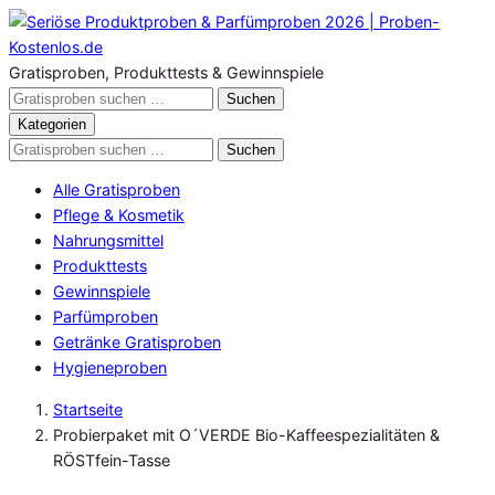
Zum
Inhalt
springen
Gratisproben, Produkttests & Gewinnspiele
Gratisproben
Suchen
durchsuchen
Kategorien
Gratisproben
Suchen
durchsuchen
Alle Gratisproben
Pflege & Kosmetik
Nahrungsmittel
Produkttests
Gewinnspiele
Parfümproben
Getränke Gratisproben
Hygieneproben
Startseite
Probierpaket mit O´VERDE Bio-Kaffeespezialitäten &
RÖSTfein-Tasse