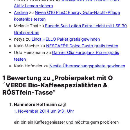
Aktiv Lemon sichern
Andrea
zu
Nivea Q10 PlusC Energy Gute-Nacht-Pflege
kostenlos testen
Melanie Thal
zu
Eucerin Sun Lotion Extra Leicht mit LSF 30
Gratisproben
netya
zu
Lindt HELLO Paket gratis gewinnen
Karin Macher
zu
NESCAFÉ® Dolce Gusto gratis testen
Udo Heinzmann
zu
Garnier Olia Farbglanz Elixier gratis
testen
Karin Hofmeier
zu
Nestle Überraschungspakete gewinnen
1 Bewertung zu „Probierpaket mit O
´VERDE Bio-Kaffeespezialitäten &
RÖSTfein-Tasse“
Hannelore Hoffmann
sagt:
1. November 2014 um 9:31 Uhr
ein bin ein Kaffeegeniesser und möchte gern probieren