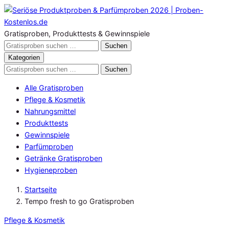
Zum
Inhalt
springen
Gratisproben, Produkttests & Gewinnspiele
Gratisproben
Suchen
durchsuchen
Kategorien
Gratisproben
Suchen
durchsuchen
Alle Gratisproben
Pflege & Kosmetik
Nahrungsmittel
Produkttests
Gewinnspiele
Parfümproben
Getränke Gratisproben
Hygieneproben
Startseite
Tempo fresh to go Gratisproben
Pflege & Kosmetik